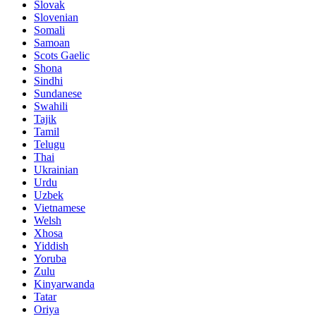
Slovak
Slovenian
Somali
Samoan
Scots Gaelic
Shona
Sindhi
Sundanese
Swahili
Tajik
Tamil
Telugu
Thai
Ukrainian
Urdu
Uzbek
Vietnamese
Welsh
Xhosa
Yiddish
Yoruba
Zulu
Kinyarwanda
Tatar
Oriya