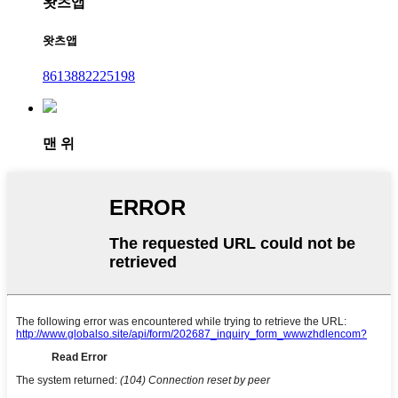
왓츠앱
왓츠앱
8613882225198
맨 위