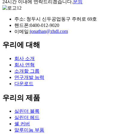
24시간 이내에 연락드리겠습니다.
문의
주소: 청두시 신두공업동구 주허로 69호
핸드폰:
0400-012-9020
jonathan@zhdl.com
이메일:
우리에 대해
회사 소개
회사 연혁
소개할 그룹
연구개발 능력
다운로드
우리의 제품
실린더 블록
실린더 헤드
쉘 커버
알루미늄 부품