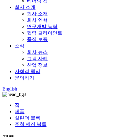
베어링 캡
회사 소개
회사 소개
회사 연혁
연구개발 능력
협력 클라이언트
품질 보증
소식
회사 뉴스
고객 사례
산업 정보
사회적 책임
문의하기
English
집
제품
실린더 블록
주철 엔진 블록