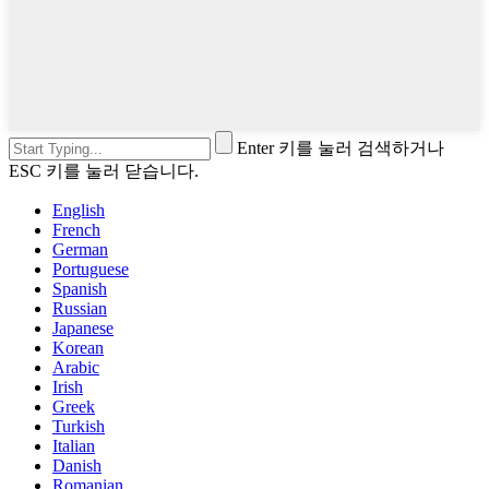
Enter 키를 눌러 검색하거나
ESC 키를 눌러 닫습니다.
English
French
German
Portuguese
Spanish
Russian
Japanese
Korean
Arabic
Irish
Greek
Turkish
Italian
Danish
Romanian